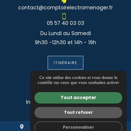
contact@comptoirelectromenager.fr
05 57 40 03 03
Du Lundi au Samedi
9h30 -12h30 et 14h - 19h
ITINÉRAIRE
Informations
Ce site utilise des cookies et vous donne le
contrôle sur ceux que vous souhaitez activer
Guide local
Tout accepter
Informations complémentaires
Mentions légales
Tout refuser
Politique de confidentialité
place
mail
call
Gestion des cookies
Personnaliser