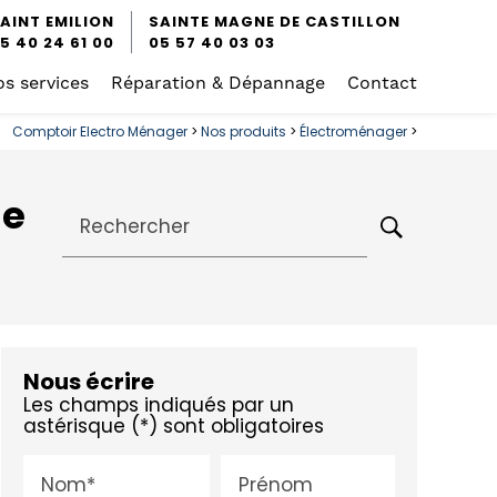
AINT EMILION
SAINTE MAGNE DE CASTILLON
5 40 24 61 00
05 57 40 03 03
s services
Réparation & Dépannage
Contact
Comptoir Electro Ménager
>
Nos produits
>
Électroménager
>
ne
Rechercher
Nous écrire
Les champs indiqués par un
astérisque (*) sont obligatoires
Nom*
Prénom