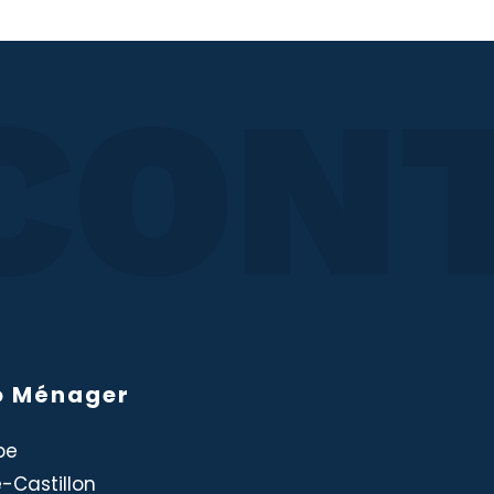
CONT
o Ménager
pe
Castillon