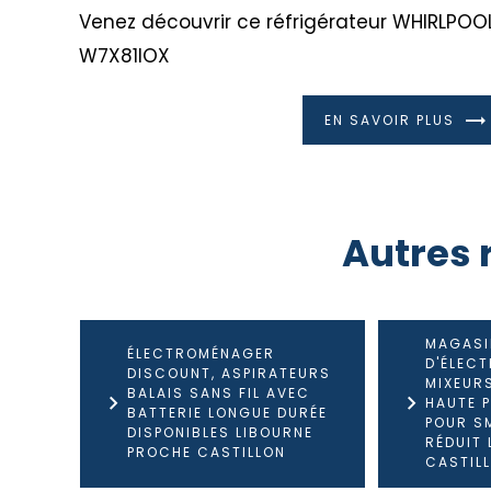
Venez découvrir ce réfrigérateur WHIRLPOO
W7X81IOX
EN SAVOIR PLUS
Autres 
MAGASI
ÉLECTROMÉNAGER
D'ÉLEC
DISCOUNT, ASPIRATEURS
MIXEUR
BALAIS SANS FIL AVEC
HAUTE 
BATTERIE LONGUE DURÉE
POUR S
DISPONIBLES LIBOURNE
RÉDUIT
PROCHE CASTILLON
CASTIL