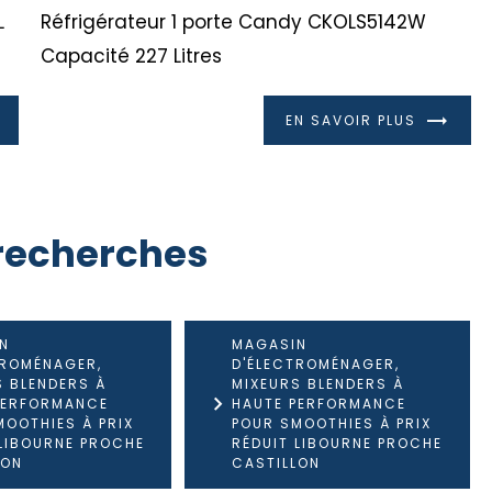
L
Réfrigérateur 1 porte Candy CKOLS5142W
Capacité 227 Litres
EN SAVOIR PLUS
recherches
N
MAGASIN
TROMÉNAGER,
D'ÉLECTROMÉNAGER,
S BLENDERS À
MIXEURS BLENDERS À
PERFORMANCE
HAUTE PERFORMANCE
MOOTHIES À PRIX
POUR SMOOTHIES À PRIX
 LIBOURNE PROCHE
RÉDUIT LIBOURNE PROCHE
LON
CASTILLON