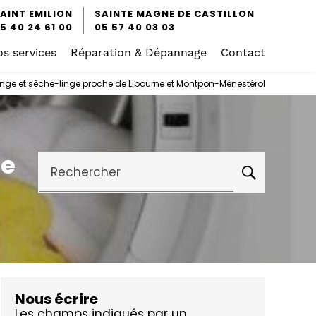
AINT EMILION
SAINTE MAGNE DE CASTILLON
5 40 24 61 00
05 57 40 03 03
s services
Réparation & Dépannage
Contact
nge et sèche-linge proche de Libourne et Montpon-Ménestérol
he
Rechercher
Nous écrire
Les champs indiqués par un