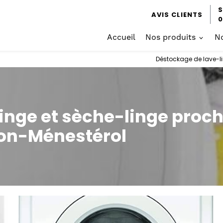
S
AVIS CLIENTS
0
Accueil
Nos produits
No
Déstockage de lave-li
inge et sèche-linge proc
pon-Ménestérol