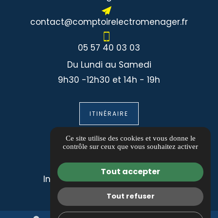
contact@comptoirelectromenager.fr
05 57 40 03 03
Du Lundi au Samedi
9h30 -12h30 et 14h - 19h
ITINÉRAIRE
Informations
Ce site utilise des cookies et vous donne le
contrôle sur ceux que vous souhaitez activer
Guide local
Tout accepter
Informations complémentaires
Mentions légales
Tout refuser
Politique de confidentialité