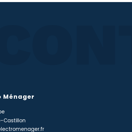
CON
o Ménager
pe
Castillon
lectromenager.fr