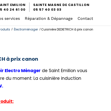
AINT EMILION
SAINTE MAGNE DE CASTILLON
5 40 24 61 00
05 57 40 03 03
s services
Réparation & Dépannage
Contact
roduits
Électroménager
Cuisinière DEDIETRICH à prix canon
CH à prix canon
r Electro Ménager
de Saint Emilion vous
re du moment: La cuisinière induction
W.
oduit: